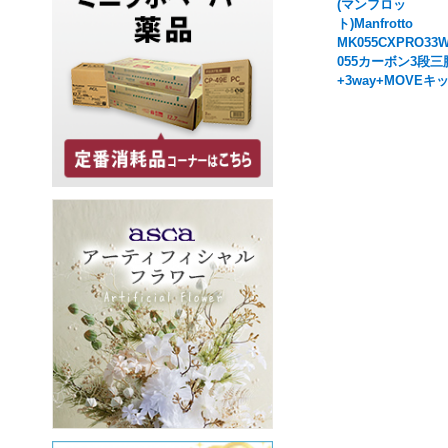
(マンフロッ
ト)Manfrotto
MK055CXPRO33
055カーボン3段三
+3way+MOVEキ