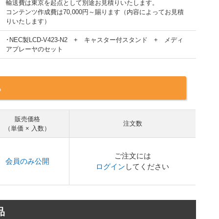
輸送費は東京を起点として別途お見積りいたします。
コンテンツ作成費は70,000円～賜ります（内容によってお見積
りいたします）
･NEC製LCD-V423-N2 + キャスター付スタンド + メディ
アプレーヤのセット
ら
販売価格
注文数
（単価 × 入数）
ご注文には
会員のみ公開
ログイン
してください
品