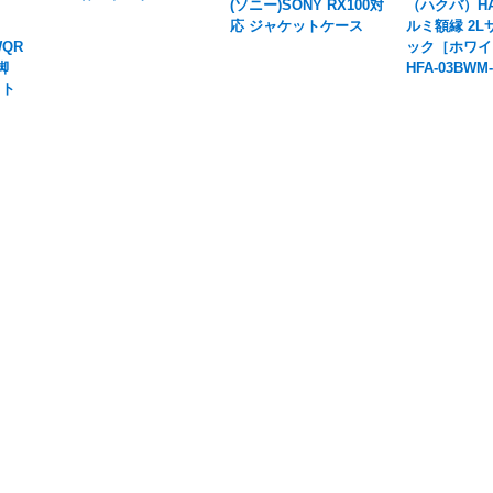
(ソニー)SONY RX100対
（ハクバ）HA
応 ジャケットケース
ルミ額縁 2L
WQR
ック［ホワイ
脚
HFA-03BWM-
ット