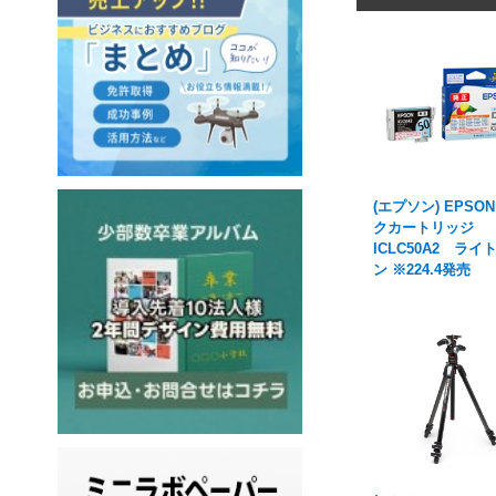
(エプソン) EPSO
クカートリッジ
ICLC50A2 ライ
ン ※224.4発売