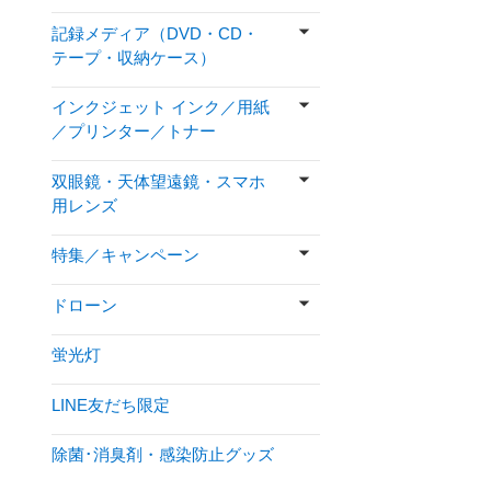
記録メディア（DVD・CD・
テープ・収納ケース）
インクジェット インク／用紙
／プリンター／トナー
双眼鏡・天体望遠鏡・スマホ
用レンズ
特集／キャンペーン
ドローン
蛍光灯
LINE友だち限定
除菌･消臭剤・感染防止グッズ