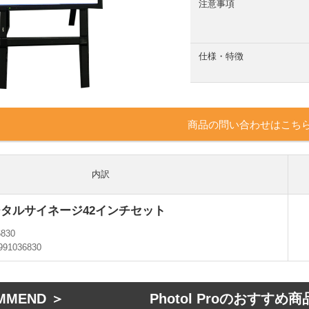
注意事項
仕様・特徴
商品の問い合わせはこち
内訳
3デジタルサイネージ42インチセット
6830
991036830
MMEND ＞ Photol Proのおすすめ商