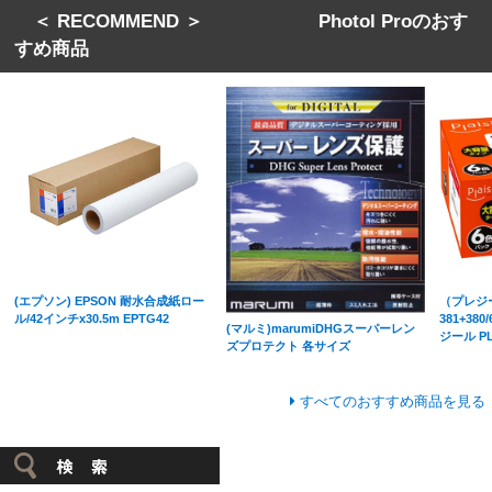
＜ RECOMMEND ＞ Photol Proのおす
すめ商品
(エプソン) EPSON 耐水合成紙ロー
（プレジール
ル/42インチx30.5m EPTG42
381+38
(マルミ)marumiDHGスーパーレン
ジール PL
ズプロテクト 各サイズ
すべてのおすすめ商品を見る