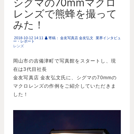
シグマの70mmマクロ
レンズで熊蜂を撮って
みた！
2018-10-12 14:11
寄稿： 金友写真店 金友弘文
業界インタビュ
ー・レポート
レンズ
岡山市の吉備津町で写真館をスタートし、現
在は3代目社長
金友写真店 金友弘文氏に、シグマの70mmの
マクロレンズの作例をご紹介していただきま
した！