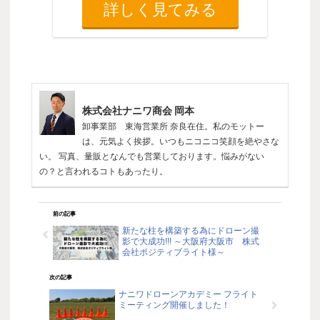
詳しく見てみる
株式会社ナニワ商会 岡本
卸事業部 東海営業所 奈良在住。私のモットー
は、元気よく挨拶。いつもニコニコ笑顔を絶やさな
い。 写真、量販となんでも営業しております。悩みがない
の？と言われるコトもあったり。
前の記事
新たな柱を構築する為にドローン撮
影で大成功!!! ～大阪府大阪市 株式
会社ポジティブライト様～
次の記事
ナニワドローンアカデミー フライト
ミーティング開催しました！