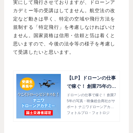
実にして飛行させておりますが、ドローンア
カデミー等の受講はしてません。航空法の改
定など動きは早く、特定の空域や飛行方法を
規制する「特定飛行」を考慮しなければいけ
ません。国家資格は信用・信頼と箔は着くと
思いますので、今後の法令等の様子を考慮し
て受講したいと思います。
【LP】ドローンの仕事
で稼ぐ！ 創業75年の写
真・映像総合商社がサ
ドローンの仕事で稼ぐ！ 創業7
5年の写真・映像総合商社がサ
ポート ナニワドローン
ポート ナニワドローンアカデ
アカデミー開校
ミー開校
フォトルプロ・フォトロジ