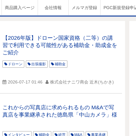
商品購入ページ
会社情報
メルマガ登録
PGC新規登録申
【2026年版】ドローン国家資格（二等）の講
習で利用できる可能性がある補助金・助成金を
ご紹介
ドローン
出張撮影
補助金
2026-07-17 01:46
株式会社ナニワ商会 近木(ちかき)
これからの写真店に求められるもの M&Aで写
真店を事業継承された徳島県「中山カメラ」様
インタビュー
補助金
経営
M&A
事業承継