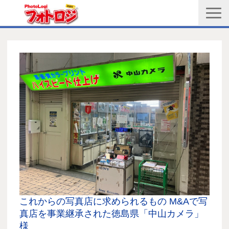
商品購入ページ
会社情報
メルマガ登録
PGC新規登録申込み
写真館協会新規登録申込み
お問い合わせ
これからの写真店に求められるもの M&Aで写
真店を事業継承された徳島県「中山カメラ」
様