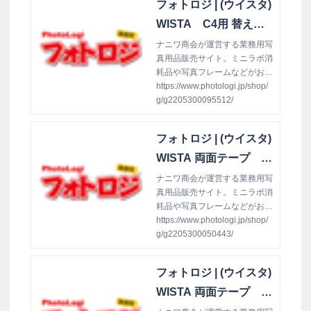
フォトロジ | (ウイスタ)
ッター C-4 横60×縦55以下
WISTA C4用 替え
刃 30x40mm シー
ナニワ商会が運営する業務用写
真用品販売サイト。ミニラボ消
リング: 撮影機材／用
耗品や写真フレームなどがお値
品／三脚
打ち仕入れでお得意様をサポー
https://www.photologi.jp/shop/
ト！個人事業主の方やフリーラ
g/g2205300095512/
ンスの方もご利用頂けます(ウ
イスタ)WISTA C4用 替え刃
フォトロジ | (ウイスタ)
30x40mm シーリング
WISTA 両面テープ 9
45 シートタイプ 12
ナニワ商会が運営する業務用写
真用品販売サイト。ミニラボ消
5x85mm（L判） 200
耗品や写真フレームなどがお値
枚入り: 台紙／ホルダ
打ち仕入れでお得意様をサポー
https://www.photologi.jp/shop/
ー／用品
ト！個人事業主の方やフリーラ
g/g2205300050443/
ンスの方もご利用頂けます(ウ
イスタ)WISTA 両面テープ 94
フォトロジ | (ウイスタ)
5 シートタイプ 125x85mm
（L判） 200枚入り
WISTA 両面テープ 9