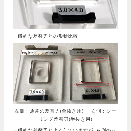
一般的な差替刃との形状比較
左側：通常の差替刃(全抜き用) 右側：シー
リング差替刃(半抜き用)
一般的な差替刃とよく似ていますが､右側のシ