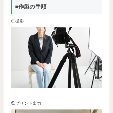
■作製の手順
①撮影
②プリント出力