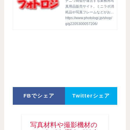
47 ロールタイプ 12
ナニワ商会が運営する業務用写
真用品販売サイト。ミニラボ消
5x50mm 1巻: 台紙／
耗品や写真フレームなどがお値
ホルダー／用品
打ち仕入れでお得意様をサポー
https://www.photologi.jp/shop/
ト！個人事業主の方やフリーラ
g/g2205300057206/
ンスの方もご利用頂けます(ウ
イスタ)WISTA 両面テープ 94
7 ロールタイプ 125x50mm
1巻
FBでシェア
Twitterシェア
写真材料や撮影機材の