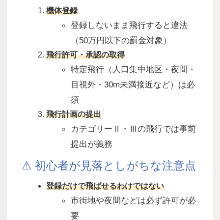
機体登録
登録しないまま飛行すると違法
（
50
万円以下の罰金対象）
飛行許可・承認の取得
特定飛行（人口集中地区・夜間・
目視外・
30m
未満接近など）は必
須
飛行計画の提出
カテゴリー
Ⅱ
・
Ⅲ
の飛行では事前
提出が義務
⚠ 初心者が見落としがちな注意点
登録だけで飛ばせるわけではない
市街地や夜間などは必ず許可が必
要