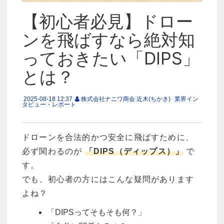
【初心者必見】ドロー
ンを飛ばすなら絶対知
っておきたい「DIPS」
とは？
2025-08-18 12:37
株式会社ナニワ商会 近木(ちかき)
業界イン
タビュー・レポート
ドローンを合法的かつ安全に飛ばすために、
必ず関わるのが
「
DIPS
（ディップス）」
で
す。
でも、初心者の方にはこんな疑問があります
よね？
「
DIPS
ってそもそも何？」