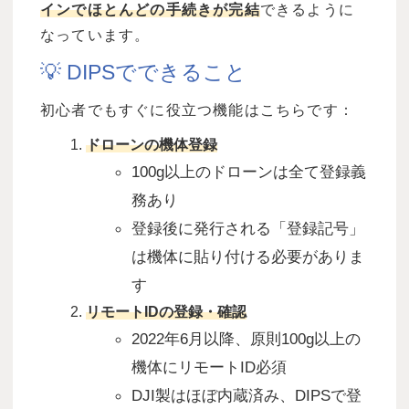
インでほとんどの手続きが完結
できるように
なっています。
💡 DIPSでできること
初心者でもすぐに役立つ機能はこちらです：
ドローンの機体登録
100g
以上のドローンは全て登録義
務あり
登録後に発行される「登録記号」
は機体に貼り付ける必要がありま
す
リモート
ID
の登録・確認
2022
年
6
月以降、原則
100g
以上の
機体にリモート
ID
必須
DJI
製はほぼ内蔵済み、
DIPS
で登