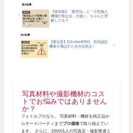
前の記事
【保存版】「航空法」と「小型無人
機飛行禁止法」の違い、ちゃんと理
解してる？
次の記事
【要注意】DJI mini4PRO、型式認証
機体を飛ばすときの注意点！
写真材料や撮影機材のコス
トでお悩みではありません
か？
フォトルプロなら、 写真材料・機材を純正品か
らサードパーティまで
プロ価格
で取り揃えてい
ます。 さらに、2000法人の写真店・撮影業者と