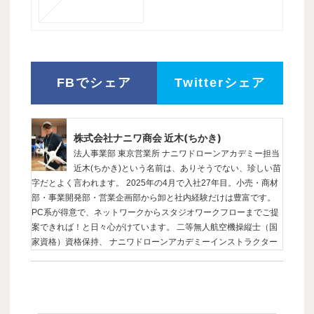
FBでシェア
Twitterシェア
株式会社ナニワ商会 近木(ちかき)
法人事業部 東京営業所 ナニワドローンアカデミー担当
近木(ちかき)という名前は、ありそうでない、珍しい苗
字だとよく言われます。 2025年の4月で入社27年目。小売・商材
部・事業開発部・営業企画部から卸と社内経験だけは豊富です。
PC系が得意で、ネットワークからスタジオワークフローまでご提
案できれば！と日々心がけています。 二等無人航空機操縦士（国
家資格）資格保持、 ナニワドローンアカデミーインストラクター