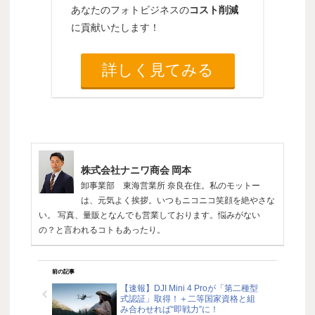
あなたのフォトビジネスの
コスト削減
に貢献いたします！
詳しく見てみる
株式会社ナニワ商会 岡本
卸事業部 東海営業所 奈良在住。私のモットー
は、元気よく挨拶。いつもニコニコ笑顔を絶やさな
い。 写真、量販となんでも営業しております。悩みがない
の？と言われるコトもあったり。
前の記事
【速報】DJI Mini 4 Proが「第二種型
式認証」取得！＋二等国家資格と組
み合わせれば“即戦力”に！